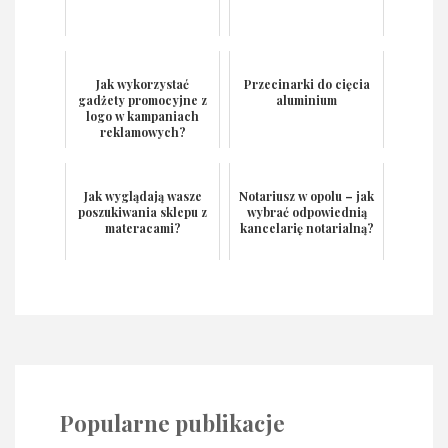
Jak wykorzystać
Przecinarki do cięcia
gadżety promocyjne z
aluminium
logo w kampaniach
reklamowych?
Jak wyglądają wasze
Notariusz w opolu – jak
poszukiwania sklepu z
wybrać odpowiednią
materacami?
kancelarię notarialną?
Popularne publikacje