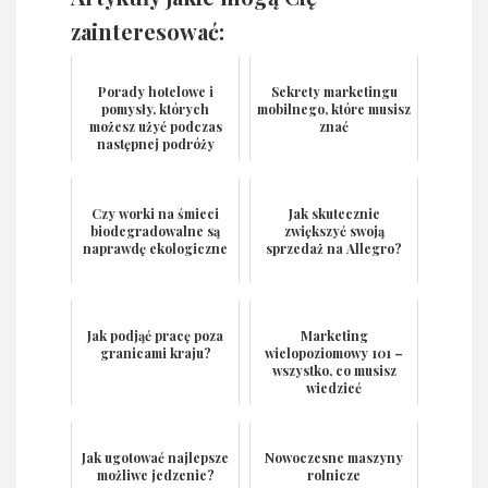
zainteresować:
Porady hotelowe i
Sekrety marketingu
pomysły, których
mobilnego, które musisz
możesz użyć podczas
znać
następnej podróży
Czy worki na śmieci
Jak skutecznie
biodegradowalne są
zwiększyć swoją
naprawdę ekologiczne
sprzedaż na Allegro?
Jak podjąć pracę poza
Marketing
granicami kraju?
wielopoziomowy 101 –
wszystko, co musisz
wiedzieć
Jak ugotować najlepsze
Nowoczesne maszyny
możliwe jedzenie?
rolnicze