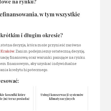
ntowe na rynku?
refinansowania, w tym wszystkie
 krótkim i długim okresie?
istotna decyzja, która może przynieść zarówno
y Kraków
. Zanim podejmiemy ostateczną decyzję,
uację finansową oraz warunki panujące na rynku.
rtem finansowym, aby uzyskać indywidualne
ania kredytu hipotecznego.
resować:
kie koszulki które
Usługi konserwacji systemów
e już teraz posiadać
klimatyzacyjnych