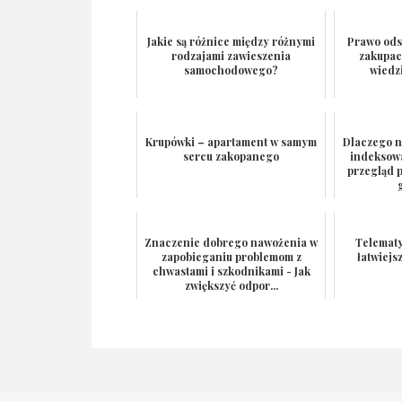
Jakie są różnice między różnymi
Prawo ods
rodzajami zawieszenia
zakupac
samochodowego?
wiedz
Krupówki – apartament w samym
Dlaczego ni
sercu zakopanego
indeksow
przegląd 
Znaczenie dobrego nawożenia w
Telematy
zapobieganiu problemom z
łatwiejs
chwastami i szkodnikami - Jak
zwiększyć odpor...