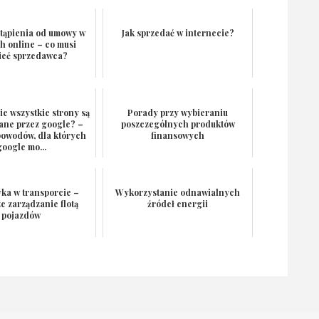
tąpienia od umowy w
Jak sprzedać w internecie?
h online – co musi
ieć sprzedawca?
e wszystkie strony są
Porady przy wybieraniu
ane przez google? –
poszczególnych produktów
powodów, dla których
finansowych
google mo...
ka w transporcie –
Wykorzystanie odnawialnych
ze zarządzanie flotą
źródeł energii
pojazdów