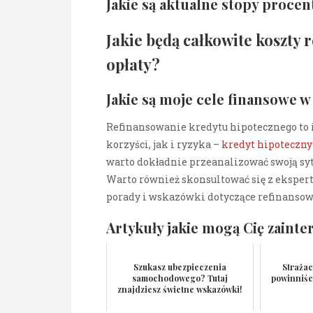
Jakie są aktualne stopy proce
Jakie będą całkowite koszty 
opłaty?
Jakie są moje cele finansowe w
Refinansowanie kredytu hipotecznego to 
korzyści, jak i ryzyka –
kredyt hipoteczn
warto dokładnie przeanalizować swoją syt
Warto również skonsultować się z ekspe
porady i wskazówki dotyczące refinansow
Artykuły jakie mogą Cię zainte
Szukasz ubezpieczenia
Strażac
samochodowego? Tutaj
powinniści
znajdziesz świetne wskazówki!