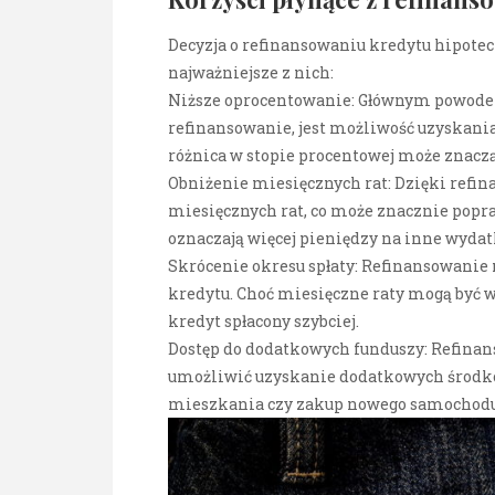
Decyzja o refinansowaniu kredytu hipotec
najważniejsze z nich:
Niższe oprocentowanie: Głównym powodem,
refinansowanie, jest możliwość uzyskani
różnica w stopie procentowej może znaczą
Obniżenie miesięcznych rat: Dzięki ref
miesięcznych rat, co może znacznie popra
oznaczają więcej pieniędzy na inne wydat
Skrócenie okresu spłaty: Refinansowanie
kredytu. Choć miesięczne raty mogą być wy
kredyt spłacony szybciej.
Dostęp do dodatkowych funduszy: Refina
umożliwić uzyskanie dodatkowych środków
mieszkania czy zakup nowego samochodu