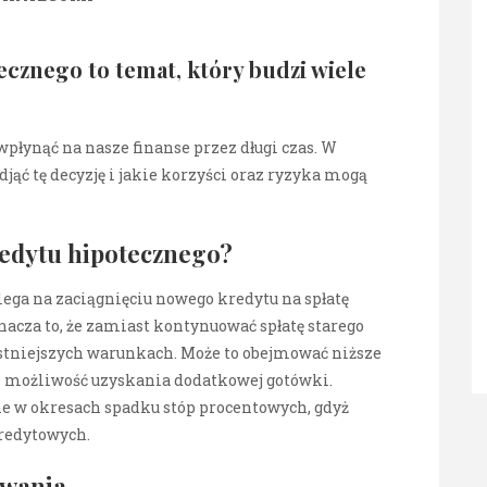
cznego to temat, który budzi wiele
wpłynąć na nasze finanse przez długi czas. W
jąć tę decyzję i jakie korzyści oraz ryzyka mogą
redytu hipotecznego?
ega na zaciągnięciu nowego kredytu na spłatę
nacza to, że zamiast kontynuować spłatę starego
ystniejszych warunkach. Może to obejmować niższe
że możliwość uzyskania dodatkowej gotówki.
ne w okresach spadku stóp procentowych, gdyż
redytowych.
owania