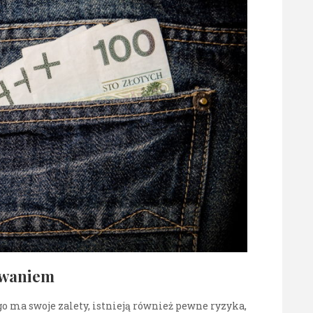
owaniem
 ma swoje zalety, istnieją również pewne ryzyka,