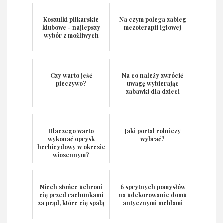
Koszulki piłkarskie
Na czym polega zabieg
klubowe - najlepszy
mezoterapii igłowej
wybór z możliwych
Czy warto jeść
Na co należy zwrócić
pieczywo?
uwagę wybierając
zabawki dla dzieci
Dlaczego warto
Jaki portal rolniczy
wykonać oprysk
wybrać?
herbicydowy w okresie
wiosennym?
Niech słońce uchroni
6 sprytnych pomysłów
cię przed rachunkami
na udekorowanie domu
za prąd, które cię spalą
antycznymi meblami