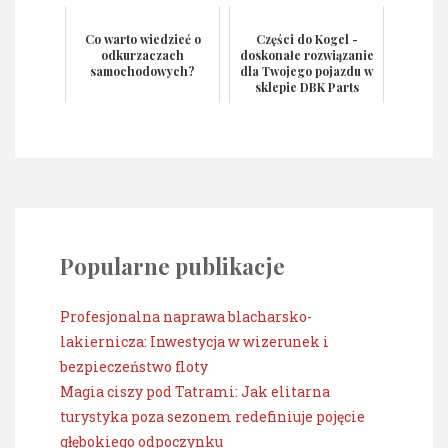
Co warto wiedzieć o
Części do Kogel -
odkurzaczach
doskonałe rozwiązanie
samochodowych?
dla Twojego pojazdu w
sklepie DBK Parts
Popularne publikacje
Profesjonalna naprawa blacharsko-
lakiernicza: Inwestycja w wizerunek i
bezpieczeństwo floty
Magia ciszy pod Tatrami: Jak elitarna
turystyka poza sezonem redefiniuje pojęcie
głębokiego odpoczynku