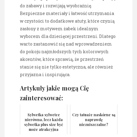
do zabawy i rozwijają wyobraźnię.
Bezpieczne materiały i łatwość utrzymania
w czystości to dodatkowe atuty, które czynią
zasłony z motywem żabek idealnym
wyborem dla dziecięcej przestrzeni. Dlatego
warto zastanowić się nad wprowadzeniem
do pokoju najmłodszych tych kolorowych
akcentów, które sprawią, że przestrzeń
stanie się nie tylko estetyczna, ale również
przyjazna i inspirująca.
Artykuły jakie mogą Cię
zainteresować:
Sylwetka sylwetce
Czy tatuaże naskórne są
nierówna, lecz każda
naprawdę
sylwetka plus size być
niezniszczalne?
może atrakcyjna