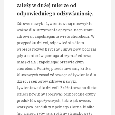
zależy w dużej mierze od
odpowiedniego odżywiania się.
Zdrowe nawyki żywieniowe są niezwykle
ważne dla utrzymania optymalnego stanu
zdrowia i zapobiegania wielu chorobom. W
przypadku dzieci, odpowiednia dieta
wspiera rozwój fizyczny i umysłowy, podczas
gdy u seniorów pomaga utrzymać zdrową
masę ciała i zapobiegać przewlekłym
chorobom. Poniżej przedstawiamy kilka
kluczowych zasad zdrowego odżywiania dla
dzieci i seniorów.Zdrowe nawyki
żywieniowe dla dzieci1. Zróżnicowana dieta:
Dzieci powinny spożywać różnorodne grupy
produktów spożywczych, takie jak owoce,
warzywa, produkty z pełnego ziarna, białko
(np. mięso, ryby, jaja, rośliny strączkowe) i