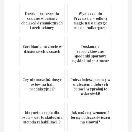
Daszki i zadaszenia
Wycieczki do
szklane w reżimie
Przemyśla – odkryj
obciążeń dynamicznych
magię najstarszego
i architektury
miasta Podkarpacia
fasadowej
Zarabianie na złocie w
Doskonale
dzisiejszych czasach
zaprojektowane
spodenki sportowe
męskie Under Armour
Czy nie masz już dosyć
Potrzebujesz pomocy w
pyłów na hali
znalezieniu dobrych
produkcyjnej?
butów? Wypróbuj te
wskazówki!
Magnetoterapia dla
Jak możemy wzmocnić
psów – czy to skuteczna
formę podczas ćwiczeń
metoda rehabilitacji?
na siłowni?