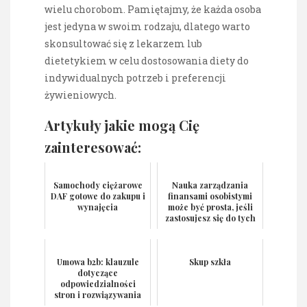
wielu chorobom. Pamiętajmy, że każda osoba
jest jedyna w swoim rodzaju, dlatego warto
skonsultować się z lekarzem lub
dietetykiem w celu dostosowania diety do
indywidualnych potrzeb i preferencji
żywieniowych.
Artykuły jakie mogą Cię
zainteresować:
Samochody ciężarowe
Nauka zarządzania
DAF gotowe do zakupu i
finansami osobistymi
wynajęcia
może być prosta, jeśli
zastosujesz się do tych
wspaniałych ws...
Umowa b2b: klauzule
Skup szkła
dotyczące
odpowiedzialności
stron i rozwiązywania
sporów