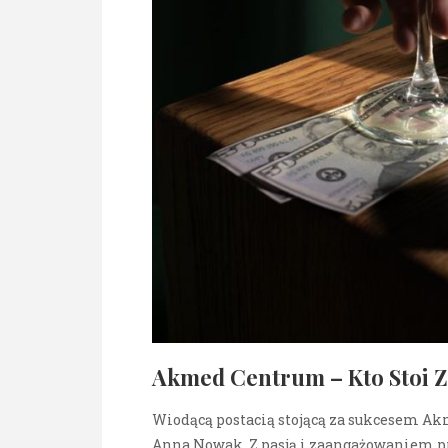
Akmed Centrum – Kto Stoi 
Wiodącą postacią stojącą za sukcesem Ak
Anna Nowak. Z pasją i zaangażowaniem pr