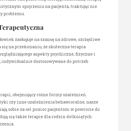
listycznym spojrzeniu na pacjenta, traktując nie
ny problemu.
 Terapeutyczna
wiek zasługuje na szansę na zdrowe, szczęśliwe
a się na przekonaniu, że skuteczna terapia
zględniającego aspekty psychiczne, fizyczne i
ą indywidualnie dostosowywane do potrzeb
apii, obejmujący różne formy uzależnień.
otyki czy inne uzależnienia behawioralne, nasze
iają sobie za cel pomoc pacjentom w powrocie do
ują się także terapie dla rodzin dotkniętych
czenia.