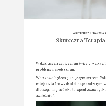
WRITTEN BY
REDAKCJA X
Skuteczna Terapia
W dzisiejszym zabieganym świecie, walka z u
problemem społecznym.
Warszawa, będąca pulsującym sercem Polsk
miejsce, które wychodzi naprzeciw tym
dlaczego ta placówka terapeutyczna zysk
uzależnień.