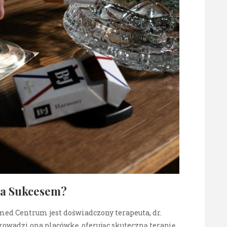
Za Sukcesem?
med Centrum jest doświadczony terapeuta, dr.
owadzi ona placówkę, oferując skuteczną terapię