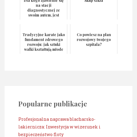
Dla kogo zjawienie się
Skup szkła
na stacji
diagnostycznej ze
swoim autem, jest
wskazanym
posunięciem
Tradycyjne karate jako
Co powiesz na plan
fundament zdrowego
rozwojowy twojego
rozwoju: jak sztuki
szpitala?
walki kształtują młode
charaktery i bu...
Popularne publikacje
Profesjonalna naprawa blacharsko-
lakiernicza: Inwestycja w wizerunek i
bezpieczeństwo floty