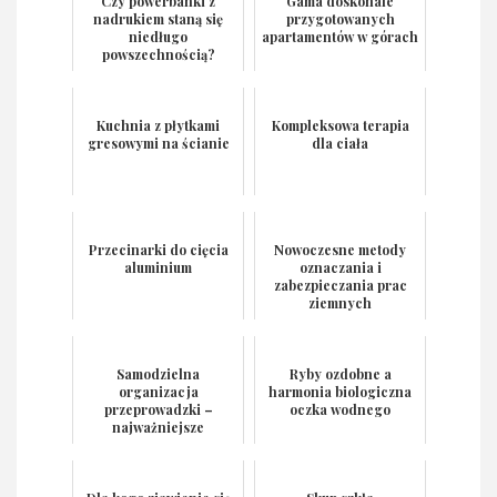
Czy powerbanki z
Gama doskonale
nadrukiem staną się
przygotowanych
niedługo
apartamentów w górach
powszechnością?
Kuchnia z płytkami
Kompleksowa terapia
gresowymi na ścianie
dla ciała
Przecinarki do cięcia
Nowoczesne metody
aluminium
oznaczania i
zabezpieczania prac
ziemnych
Samodzielna
Ryby ozdobne a
organizacja
harmonia biologiczna
przeprowadzki –
oczka wodnego
najważniejsze
informacje