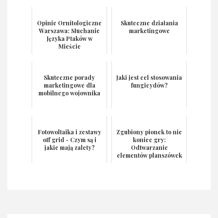
Opinie Ornitologiczne
Skuteczne działania
Warszawa: Słuchanie
marketingowe
Języka Ptaków w
Mieście
Skuteczne porady
Jaki jest cel stosowania
marketingowe dla
fungicydów?
mobilnego wojownika
Fotowoltaika i zestawy
Zgubiony pionek to nie
off grid - Czym są i
koniec gry:
jakie mają zalety?
Odtwarzanie
elementów planszówek
w technologii 3D