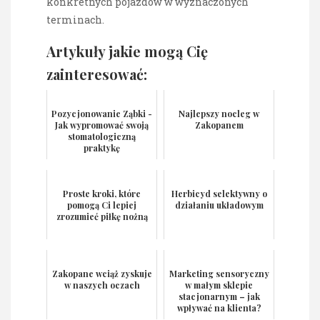
konkretnych pojazdów w wyznaczonych
terminach.
Artykuły jakie mogą Cię
zainteresować:
Pozycjonowanie Ząbki -
Najlepszy nocleg w
Jak wypromować swoją
Zakopanem
stomatologiczną
praktykę
Proste kroki, które
Herbicyd selektywny o
pomogą Ci lepiej
działaniu układowym
zrozumieć piłkę nożną
Zakopane wciąż zyskuje
Marketing sensoryczny
w naszych oczach
w małym sklepie
stacjonarnym – jak
wpływać na klienta?