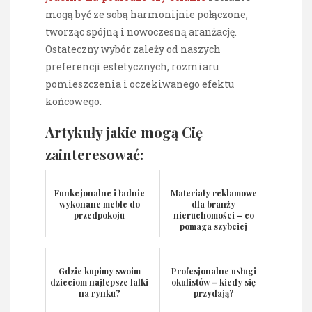
mogą być ze sobą harmonijnie połączone,
tworząc spójną i nowoczesną aranżację.
Ostateczny wybór zależy od naszych
preferencji estetycznych, rozmiaru
pomieszczenia i oczekiwanego efektu
końcowego.
Artykuły jakie mogą Cię
zainteresować:
Funkcjonalne i ładnie
Materiały reklamowe
wykonane meble do
dla branży
przedpokoju
nieruchomości – co
pomaga szybciej
sprzedawać i
wynajmować?
Gdzie kupimy swoim
Profesjonalne usługi
dzieciom najlepsze lalki
okulistów – kiedy się
na rynku?
przydają?