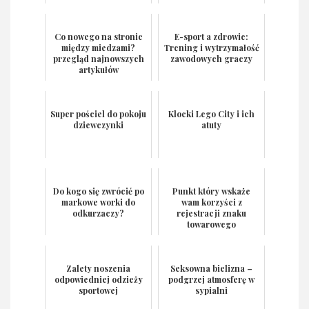
Co nowego na stronie
E-sport a zdrowie:
między miedzami?
Trening i wytrzymałość
przegląd najnowszych
zawodowych graczy
artykułów
Super pościel do pokoju
Klocki Lego City i ich
dziewczynki
atuty
Do kogo się zwrócić po
Punkt który wskaże
markowe worki do
wam korzyści z
odkurzaczy?
rejestracji znaku
towarowego
Zalety noszenia
Seksowna bielizna –
odpowiedniej odzieży
podgrzej atmosferę w
sportowej
sypialni