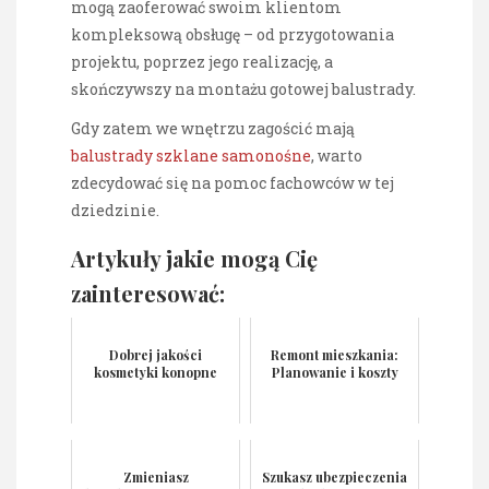
mogą zaoferować swoim klientom
kompleksową obsługę – od przygotowania
projektu, poprzez jego realizację, a
skończywszy na montażu gotowej balustrady.
Gdy zatem we wnętrzu zagościć mają
balustrady szklane samonośne
, warto
zdecydować się na pomoc fachowców w tej
dziedzinie.
Artykuły jakie mogą Cię
zainteresować:
Dobrej jakości
Remont mieszkania:
kosmetyki konopne
Planowanie i koszty
Zmieniasz
Szukasz ubezpieczenia