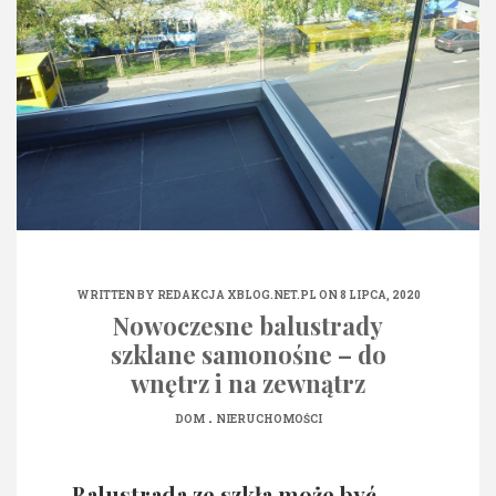
WRITTEN BY
REDAKCJA XBLOG.NET.PL
ON 8 LIPCA, 2020
Nowoczesne balustrady
szklane samonośne – do
wnętrz i na zewnątrz
.
DOM
NIERUCHOMOŚCI
Balustrada ze szkła może być