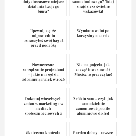
dotychczasowe miejsce
samochodowego? Tutaj
działania twojego
znajdziesz świetne
biura?
wskazówki!
Upewnij się, że
Wymiana walut po
odpowiednio
korzystnym kursie
oznaczyłeś swój bagaż
przed podróżą
Nowoczesne
Nie ma pojęcia, jak
zarządzanie projektami
zacząć inwestować?
– jakie narzędzia
Musisz to przeczytać!
zdominują rynek w 2026
roku?
Dokonaj właściwych
Zrób to sam – czyli jak
zmian w marketingu w
samodzielnie
mediach
zamontować profile
społecznościowych z
aluminiowe do led
pomocą właściwych
wskazówek
Skuteczna kontrola
Bardzo dobry i zawsze