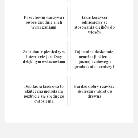
Przechowuj warzywa i
Jakie korzyści
owoce zgodnie z ich
odniesiemy ze
wymaganiami
stosowania olejków do
włosów
Zarabianie pieniędzy w
Tajemnice doskonałej
Internecie jest Esay
aranżacji okien -
dzięki tym wskazówkom
poznaj czołowego
producenta karniszy i
rolet
Depilacja laserowa to
Bardzo dobry i zawsze
skuteczna metoda na
skuteczny wkręt do
pozbycie się zbędnego
drewna
owłosienia