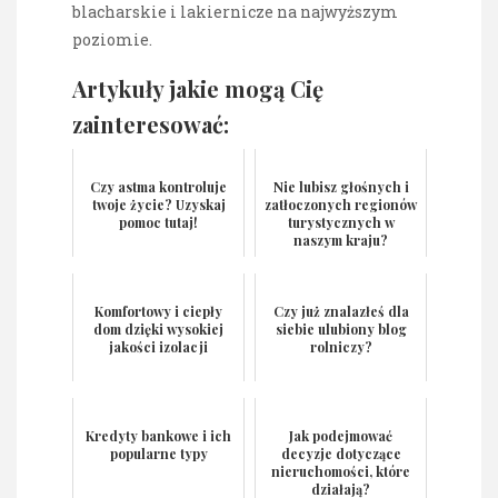
blacharskie i lakiernicze na najwyższym
poziomie.
Artykuły jakie mogą Cię
zainteresować:
Czy astma kontroluje
Nie lubisz głośnych i
twoje życie? Uzyskaj
zatłoczonych regionów
pomoc tutaj!
turystycznych w
naszym kraju?
Komfortowy i ciepły
Czy już znalazłeś dla
dom dzięki wysokiej
siebie ulubiony blog
jakości izolacji
rolniczy?
Kredyty bankowe i ich
Jak podejmować
popularne typy
decyzje dotyczące
nieruchomości, które
działają?